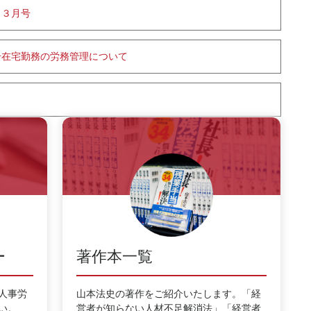
し３月号
号在宅勤務の労務管理について
ー
著作本一覧
人事労
山本法史の著作をご紹介いたします。「経
い。
営者が知らない人材不足解消法」「経営者