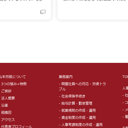
山本労務について
業務案内
TO
- 3つの強み+特徴
- 問題社員への対応・労使トラ
人
ブル
- ご挨拶
-
- 社会保険手続き
- 法人概要
-
- 給与計算・勤怠管理
- 沿革
-
- 就業規則の作成・運用
- 組織図
- 
- 賃金制度の作成・運用
- アクセス
- 人事考課制度の作成・運用
- 代表者プロフィール