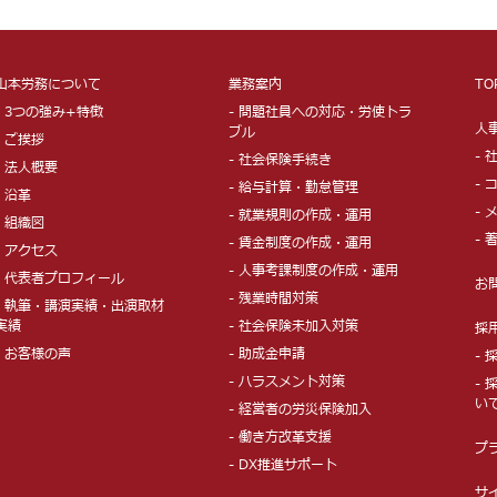
山本労務について
業務案内
TO
- 3つの強み+特徴
- 問題社員への対応・労使トラ
人
ブル
- ご挨拶
-
- 社会保険手続き
- 法人概要
-
- 給与計算・勤怠管理
- 沿革
-
- 就業規則の作成・運用
- 組織図
- 
- 賃金制度の作成・運用
- アクセス
- 人事考課制度の作成・運用
- 代表者プロフィール
お
- 残業時間対策
- 執筆・講演実績・出演取材
実績
- 社会保険未加入対策
採
- お客様の声
- 助成金申請
-
- ハラスメント対策
-
い
- 経営者の労災保険加入
- 働き方改革支援
プ
- DX推進サポート
サ