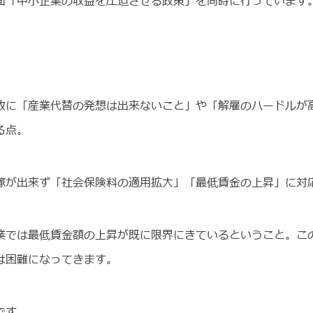
面「中小企業の収益を圧迫させる政策」を同時に行っています
。
故に「産業代替の発想は出来ないこと」や「解雇のハードルが
る点。
嫁が出来ず「社会保険料の適用拡大」「最低賃金の上昇」に対
業では最低賃金額の上昇が既に限界にきているということ。こ
は困難になってきます。
です。