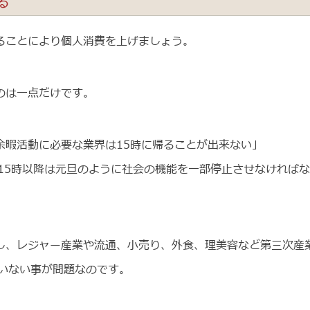
る
ることにより個人消費を上げましょう。
のは一点だけです。
余暇活動に必要な業界は15時に帰ることが出来ない」
15時以降は元旦のように社会の機能を一部停止させなければ
し、レジャー産業や流通、小売り、外食、理美容など第三次産
いない事が問題なのです。