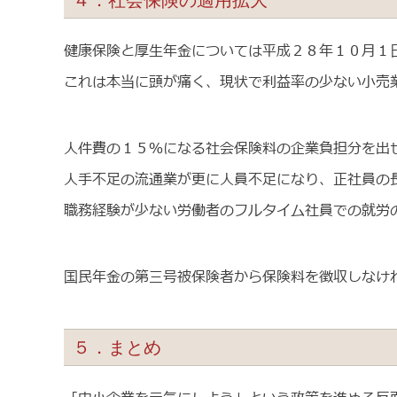
４．社会保険の適用拡大
健康保険と厚生年金については平成２８年１０月１
これは本当に頭が痛く、現状で利益率の少ない小売
人件費の１５％になる社会保険料の企業負担分を出
人手不足の流通業が更に人員不足になり、正社員の
職務経験が少ない労働者のフルタイム社員での就労
国民年金の第三号被保険者から保険料を徴収しなけ
５．まとめ