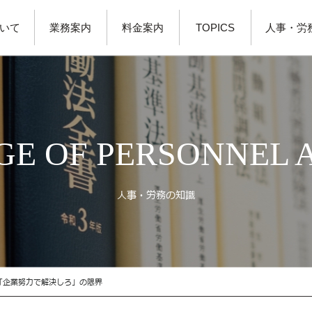
いて
業務案内
料金案内
TOPICS
人事・労
E OF PERSONNEL 
人事・労務の知識
「企業努力で解決しろ」の限界