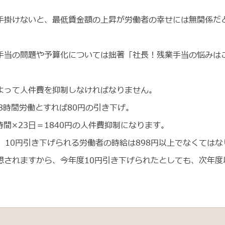
手掛けないと、最低賃金額の上昇が労働者の幸せには無関係だ
手当の問題や予算化については拙著「社長！残業手当の悩みは
よって人件費を抑制しなければなりません。
8時間労働とすれば80円の引き下げ。
時間×23日＝1840円の人件費抑制になります。
、10円引き下げられる労働者の時給は898円以上でなくては
想されますから、今年度10円引き下げられたとしても、次年度