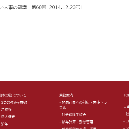
事の知識 第60回 2014.12.23号」
山本労務について
業務案内
TO
- 3つの強み+特徴
- 問題社員への対応・労使トラ
人
ブル
- ご挨拶
-
- 社会保険手続き
- 法人概要
-
- 給与計算・勤怠管理
- 沿革
-